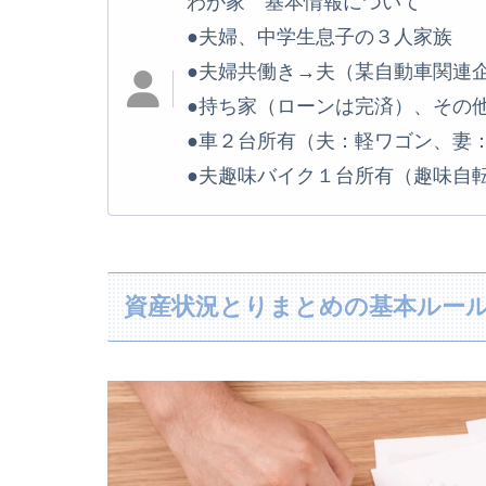
わが家 基本情報について
●夫婦、中学生息子の３人家族
●夫婦共働き→夫（某自動車関連
●持ち家（ローンは完済）、その
●車２台所有（夫：軽ワゴン、妻
●夫趣味バイク１台所有（趣味自
資産状況とりまとめの基本ルー