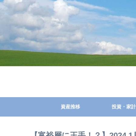
資産推移
投資・家計
【富裕層に王手！？】2024.