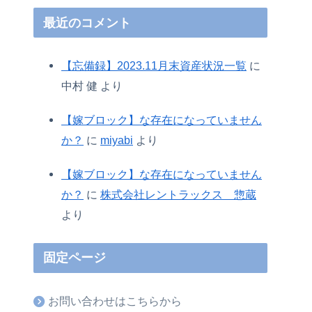
最近のコメント
【忘備録】2023.11月末資産状況一覧
に
中村 健
より
【嫁ブロック】な存在になっていません
か？
に
miyabi
より
【嫁ブロック】な存在になっていません
か？
に
株式会社レントラックス 惣蔵
より
固定ページ
お問い合わせはこちらから