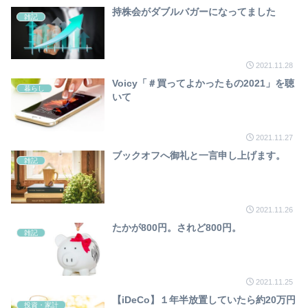
持株会がダブルバガーになってました
雑記
2021.11.28
Voicy「＃買ってよかったもの2021」を聴
暮らし
いて
2021.11.27
ブックオフへ御礼と一言申し上げます。
雑記
2021.11.26
たかが800円。されど800円。
雑記
2021.11.25
【iDeCo】１年半放置していたら約20万円
投資・家計