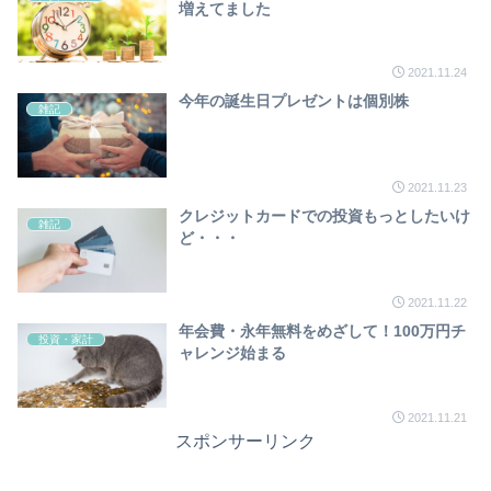
増えてました
2021.11.24
今年の誕生日プレゼントは個別株
雑記
2021.11.23
クレジットカードでの投資もっとしたいけ
雑記
ど・・・
2021.11.22
年会費・永年無料をめざして！100万円チ
投資・家計
ャレンジ始まる
2021.11.21
スポンサーリンク