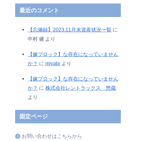
最近のコメント
【忘備録】2023.11月末資産状況一覧
に
中村 健
より
【嫁ブロック】な存在になっていません
か？
に
miyabi
より
【嫁ブロック】な存在になっていません
か？
に
株式会社レントラックス 惣蔵
より
固定ページ
お問い合わせはこちらから