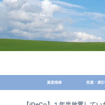
資産推移
投資・家計
【iDeCo】１年半放置して