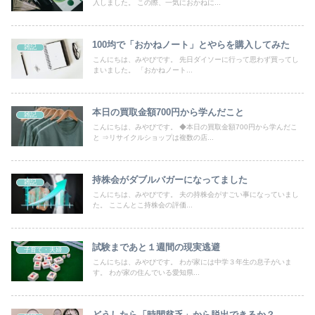
入しました。 この際、一気におかねに...
100均で「おかねノート」とやらを購入してみた
雑記
こんにちは、みやびです。 先日ダイソーに行って思わず買ってし
まいました。 「おかねノート...
本日の買取金額700円から学んだこと
雑記
こんにちは、みやびです。 ◆本日の買取金額700円から学んだこ
と ⇒リサイクルショップは複数の店...
持株会がダブルバガーになってました
雑記
こんにちは、みやびです。 夫の持株会がすごい事になっていまし
た。 ここんとこ持株会の評価...
試験まであと１週間の現実逃避
子育て・夫婦
こんにちは、みやびです。 わが家には中学３年生の息子がいま
す。 わが家の住んでいる愛知県...
どうしたら「時間貧乏」から脱出できるか？