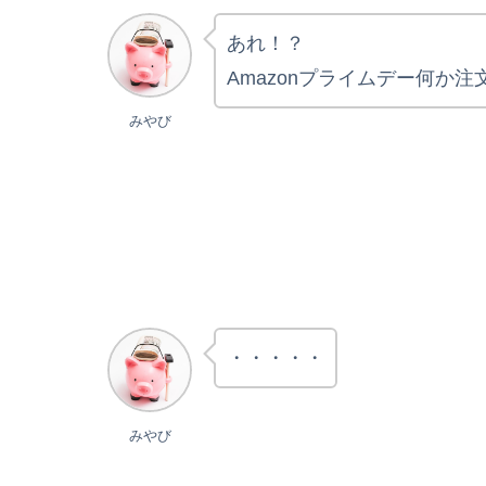
あれ！？
Amazonプライムデー何か
みやび
・・・・・
みやび