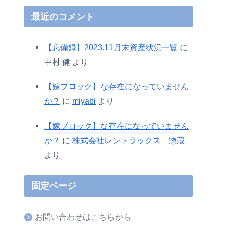
最近のコメント
【忘備録】2023.11月末資産状況一覧
に
中村 健
より
【嫁ブロック】な存在になっていません
か？
に
miyabi
より
【嫁ブロック】な存在になっていません
か？
に
株式会社レントラックス 惣蔵
より
固定ページ
お問い合わせはこちらから