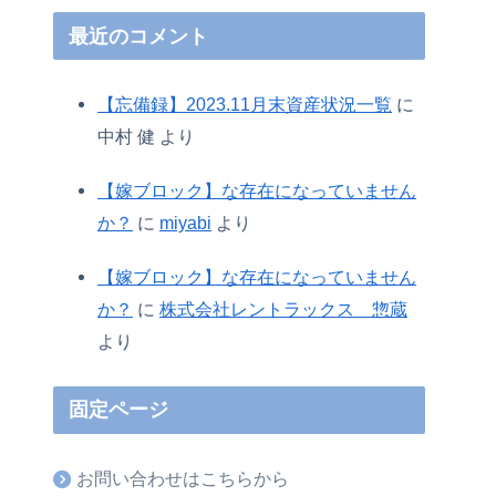
最近のコメント
【忘備録】2023.11月末資産状況一覧
に
中村 健
より
【嫁ブロック】な存在になっていません
か？
に
miyabi
より
【嫁ブロック】な存在になっていません
か？
に
株式会社レントラックス 惣蔵
より
固定ページ
お問い合わせはこちらから