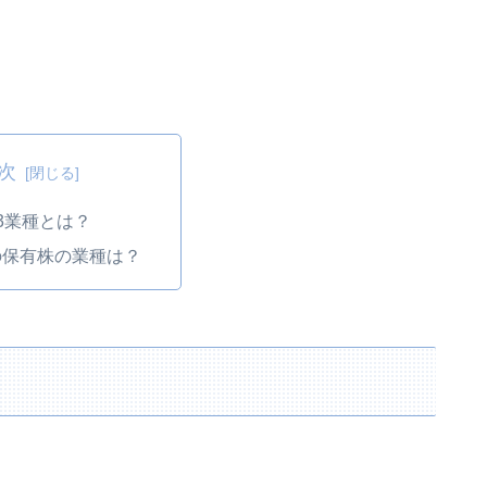
次
3業種とは？
の保有株の業種は？