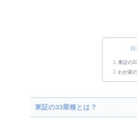
目
東証の3
わが家
東証の33業種とは？