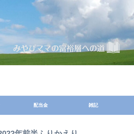
配当金
雑記
022年前半ふりかえり