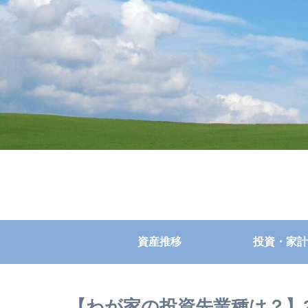
資産推移
投資・家計
【わが家の投資先業種は？】2