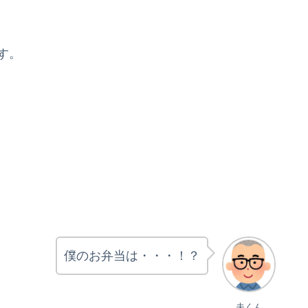
す。
僕のお弁当は・・・！？
夫くん