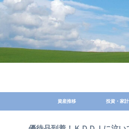
資産推移
投資・家計
優待品到着！ＫＤＤＩに泣い