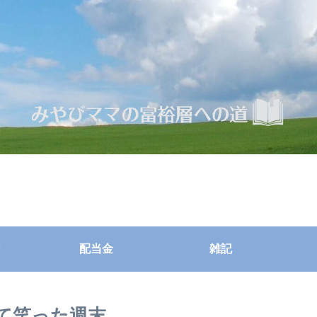
配当金
雑記
て笑った週末