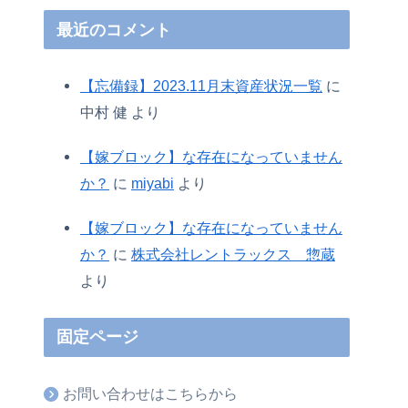
最近のコメント
【忘備録】2023.11月末資産状況一覧
に
中村 健
より
【嫁ブロック】な存在になっていません
か？
に
miyabi
より
【嫁ブロック】な存在になっていません
か？
に
株式会社レントラックス 惣蔵
より
固定ページ
お問い合わせはこちらから