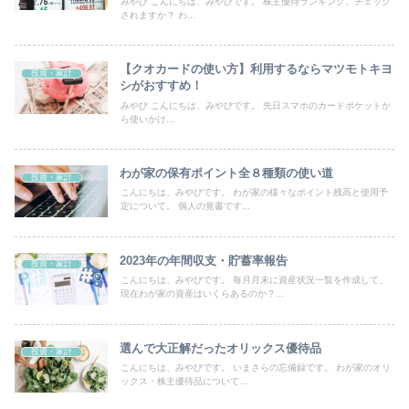
みやび こんにちは、みやびです。 株主優待ランキング、チェック
されますか？ わ...
【クオカードの使い方】利用するならマツモトキヨ
投資・家計
シがおすすめ！
みやび こんにちは、みやびです。 先日スマホのカードポケットか
ら使いかけ...
わが家の保有ポイント全８種類の使い道
投資・家計
こんにちは、みやびです。 わが家の様々なポイント残高と使用予
定について。 個人の覚書です...
2023年の年間収支・貯蓄率報告
投資・家計
こんにちは、みやびです。 毎月月末に資産状況一覧を作成して、
現在わが家の資産はいくらあるのか？...
選んで大正解だったオリックス優待品
投資・家計
こんにちは、みやびです。 いまさらの忘備録です。 わが家のオリ
ックス・株主優待品について...