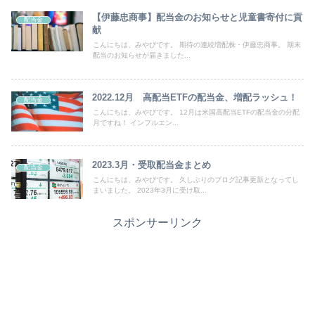
【伊藤忠商事】配当金のお知らせと児童書寄付に貢
配当金
献
こんにちは、みやびです。 期待の連続増配株・伊藤忠商事。 期末
配当のお知らせが届きました...
2022.12月 高配当ETFの配当金、増配ラッシュ！
配当金
こんにちは、みやびです。 12月は米国高配当ETFの配当金の分配
月ですね！ インフルエン...
2023.3月・受取配当金まとめ
配当金
こんにちは、みやびです。 久しぶりのブログ記事更新となってし
まいました。 2023年3月に受け取...
スポンサーリンク