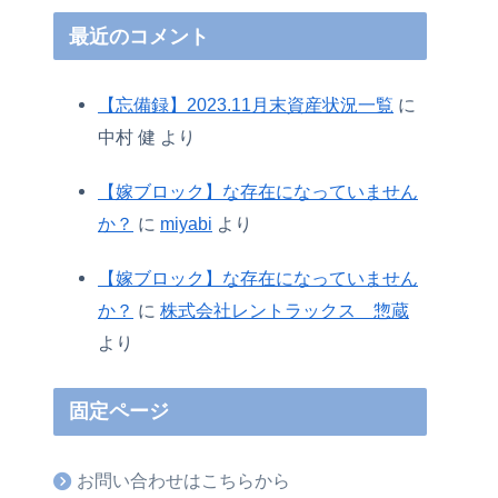
最近のコメント
【忘備録】2023.11月末資産状況一覧
に
中村 健
より
【嫁ブロック】な存在になっていません
か？
に
miyabi
より
【嫁ブロック】な存在になっていません
か？
に
株式会社レントラックス 惣蔵
より
固定ページ
お問い合わせはこちらから