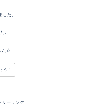
ました。
した。
した☆
ょう！
ンサーリンク