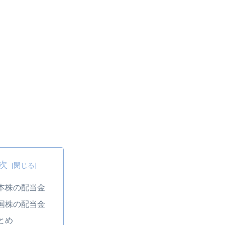
次
本株の配当金
国株の配当金
とめ