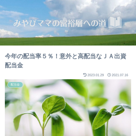
今年の配当率５％！意外と高配当なＪＡ出資
配当金
2023.01.29
2021.07.16
配当金