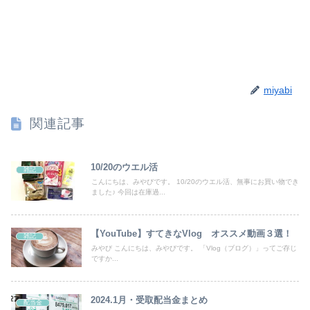
miyabi
関連記事
10/20のウエル活
雑記
こんにちは、みやびです。 10/20のウエル活、無事にお買い物でき
ました♪ 今回は在庫過...
【YouTube】すてきなVlog オススメ動画３選！
雑記
みやび こんにちは、みやびです。 「Vlog（ブログ）」ってご存じ
ですか...
2024.1月・受取配当金まとめ
配当金