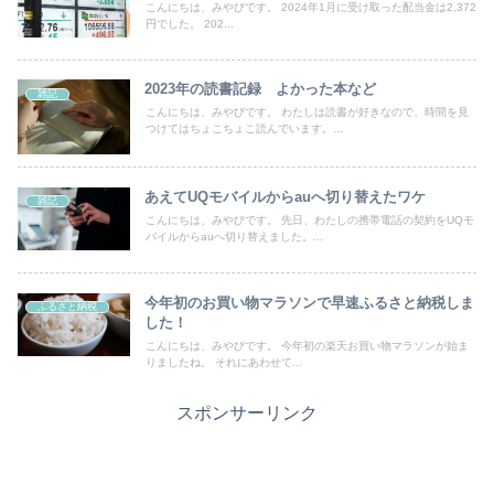
こんにちは、みやびです。 2024年1月に受け取った配当金は2,372
円でした。 202...
2023年の読書記録 よかった本など
雑記
こんにちは、みやびです。 わたしは読書が好きなので、時間を見
つけてはちょこちょこ読んでいます。...
あえてUQモバイルからauへ切り替えたワケ
雑記
こんにちは、みやびです。 先日、わたしの携帯電話の契約をUQモ
バイルからauへ切り替えました。...
今年初のお買い物マラソンで早速ふるさと納税しま
ふるさと納税
した！
こんにちは、みやびです。 今年初の楽天お買い物マラソンが始ま
りましたね。 それにあわせて...
スポンサーリンク