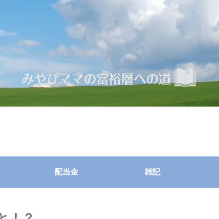
配当金
雑記
だと！？