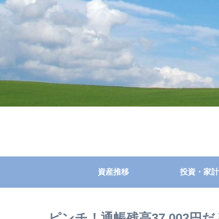
資産推移
投資・家計
ピンチ！通帳残高37,002円