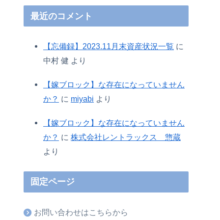
最近のコメント
【忘備録】2023.11月末資産状況一覧
に
中村 健
より
【嫁ブロック】な存在になっていません
か？
に
miyabi
より
【嫁ブロック】な存在になっていません
か？
に
株式会社レントラックス 惣蔵
より
固定ページ
お問い合わせはこちらから