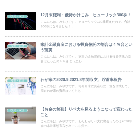
12月末権利・優待かけこみ ヒューリック300株！
投資・家計
こんにちは、みやびです。 ヒューリック100株買えたので、合計
300株になりました！ ...
家計金融資産における投資信託の割合は４％台とい
投資・家計
う現実
こんにちは、みやびです。 家計の金融資産における投資信託の割
合はたったの４％台 どう思わ...
わが家の2020.9-2021.8年間収支、貯蓄率報告
投資・家計
こんにちは、みやびです。 毎月月末に資産状況一覧を作成して、
現在わが家の資産はいくらあ...
【お金の勉強】リベ大を見るようになって変わった
投資・家計
こと
こんにちは、みやびです。 わたしがリベ大に出会ったのは2020年
春の非常事態宣言が出ている頃で...