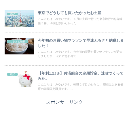
東京でどうしても買いたかったお土産
雑記
こんにちは、みやびです。 １月に夫婦で行った東京旅行の忘備録
第３弾。 今回は買いたかった...
今年初のお買い物マラソンで早速ふるさと納税しま
ふるさと納税
した！
こんにちは、みやびです。 今年初の楽天お買い物マラソンが始ま
りましたね。 それにあわせて...
【年利1.23％】共済組合の定期貯金。速攻つくって
雑記
みた。
こんにちは、みやびです。 転職２年目のわたし。 現在はとある省
庁の期間限定職員です。 ...
スポンサーリンク