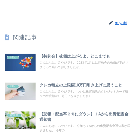
miyabi
関連記事
【持株会】株価は上がるよ、どこまでも
雑記
こんにちは、みやびです。 2023年1月には持株会の株価が下がり
まくって嘆いておりましたが、、...
クレカ積立の上限額10万円引き上げに思うこと
雑記
こんにちは、みやびです。 ついに投資信託のクレジットカード積
立の限度額が10万円になりましたね♪ ...
【悲報・配当率２％にダウン】ＪAから出資配当金
配当金
通知書
こんにちは、みやびです。 今年もＪAからの出資配当金通知書が届
きました。 今年の...