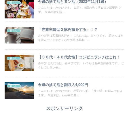
今週の捨て活とヌン活（2023年11月1週）
暮らし
こんにちは、みやびです。 11月4、5日の捨て活＆ヌン活報告で
す。 今週の捨て活 ...
「専業主婦は２憶円損をする」！？
暮らし
みやび家は図書館大好き！ こんにちは、みやびです。 皆さんは本
を読んでいますか？みやび家は基本、...
【３０代・４０代女性】コンビニランチはこれ！
暮らし
みやび こんにちは、みやびです。 いつもはお弁当持参派です。 ど
うしてもランチ...
今週の捨て活と副収入4,000円
暮らし
こんにちは、みやびです。 相変わらず、「捨て活」に励んでおり
ます。 今週末は、わが家の魔...
スポンサーリンク