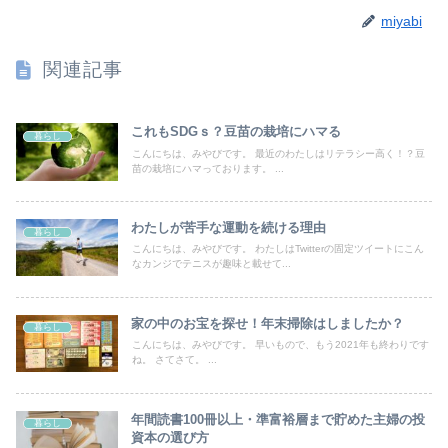
miyabi
関連記事
これもSDGｓ？豆苗の栽培にハマる
暮らし
こんにちは、みやびです。 最近のわたしはリテラシー高く！？豆
苗の栽培にハマっております。 ...
わたしが苦手な運動を続ける理由
暮らし
こんにちは、みやびです。 わたしはTwitterの固定ツイートにこん
なカンジでテニスが趣味と載せて...
家の中のお宝を探せ！年末掃除はしましたか？
暮らし
こんにちは、みやびです。 早いもので、もう2021年も終わりです
ね。 さてさて。 ...
年間読書100冊以上・準富裕層まで貯めた主婦の投
暮らし
資本の選び方