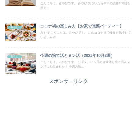
こんにちは、みやびです。 みやび 気づいたら今年の読書100冊を
超え...
コロナ禍の楽しみ方【お家で惣菜パーティー】
暮らし
みやび こんにちは、みやびです。 このコロナ禍で外食を我慢して
いる、みや...
今週の捨て活とヌン活（2023年10月2週）
暮らし
こんにちは、みやびです。 10月7、8、9日の３連休も捨て活＆ヌ
ン活に励みました！ 今週の捨...
スポンサーリンク