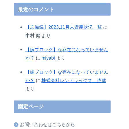
最近のコメント
【忘備録】2023.11月末資産状況一覧
に
中村 健
より
【嫁ブロック】な存在になっていません
か？
に
miyabi
より
【嫁ブロック】な存在になっていません
か？
に
株式会社レントラックス 惣蔵
より
固定ページ
お問い合わせはこちらから