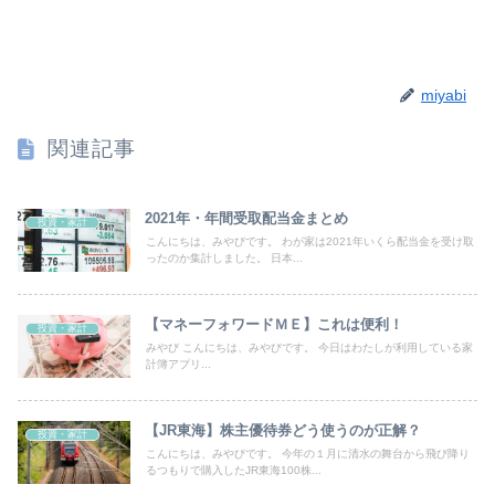
miyabi
関連記事
2021年・年間受取配当金まとめ
投資・家計
こんにちは、みやびです。 わが家は2021年いくら配当金を受け取
ったのか集計しました。 日本...
【マネーフォワードＭＥ】これは便利！
投資・家計
みやび こんにちは、みやびです。 今日はわたしが利用している家
計簿アプリ...
【JR東海】株主優待券どう使うのが正解？
投資・家計
こんにちは、みやびです。 今年の１月に清水の舞台から飛び降り
るつもりで購入したJR東海100株...