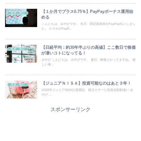
【１か月でプラス0.75％】PayPayボーナス運用始
投資・家計
める
こんにちは、みやびです。 先月、固定資産税をPayPay払いしまし
た。 スマホのPayP...
【日経平均：約30年半ぶりの高値】ここ数日で株価
投資・家計
が凄いコトになってる！
みやび こんにちは、みやびです。 連日、株価上がってますね。 嬉
しい事...
【ジュニアＮＩＳＡ】投資可能なのはあと３年！
投資・家計
2020年ジュニアNISA口座開設 積立エラーと投資金額勘違い み
やび ...
スポンサーリンク