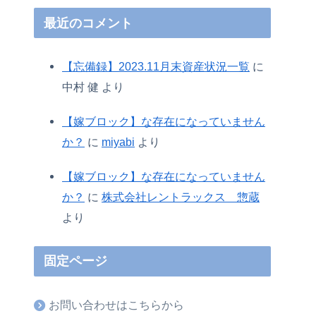
最近のコメント
【忘備録】2023.11月末資産状況一覧
に
中村 健
より
【嫁ブロック】な存在になっていません
か？
に
miyabi
より
【嫁ブロック】な存在になっていません
か？
に
株式会社レントラックス 惣蔵
より
固定ページ
お問い合わせはこちらから