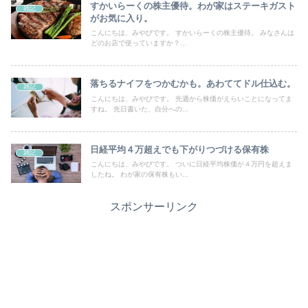
すかいらーくの株主優待。わが家はステーキガスト
雑記
がお気に入り。
こんにちは、みやびです。 すかいらーくの株主優待。 みなさんは
どのお店で使っていますか？...
落ちるナイフをつかむかも。あわててドル仕込む。
雑記
こんにちは、みやびです。 先週から株価がえらいことになってま
すね。 先日書いた、自分への...
日経平均４万超えでも下がりつづける保有株
雑記
こんにちは、みやびです。 ついに日経平均株価が４万円を超えま
したね。 わが家の保有株もい...
スポンサーリンク