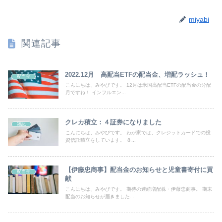
miyabi
関連記事
2022.12月 高配当ETFの配当金、増配ラッシュ！
配当金
こんにちは、みやびです。 12月は米国高配当ETFの配当金の分配
月ですね！ インフルエン...
クレカ積立：４証券になりました
雑記
こんにちは、みやびです。 わが家では、クレジットカードでの投
資信託積立をしています。 ８...
【伊藤忠商事】配当金のお知らせと児童書寄付に貢
配当金
献
こんにちは、みやびです。 期待の連続増配株・伊藤忠商事。 期末
配当のお知らせが届きました...