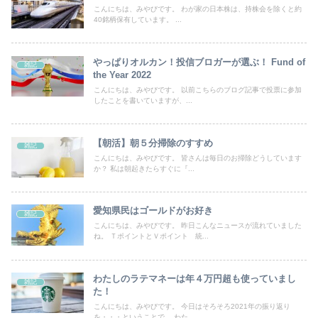
こんにちは、みやびです。 わが家の日本株は、持株会を除くと約
40銘柄保有しています。 ...
やっぱりオルカン！投信ブロガーが選ぶ！ Fund of
雑記
the Year 2022
こんにちは、みやびです。 以前こちらのブログ記事で投票に参加
したことを書いていますが、...
【朝活】朝５分掃除のすすめ
雑記
こんにちは、みやびです。 皆さんは毎日のお掃除どうしています
か？ 私は朝起きたらすぐに『...
愛知県民はゴールドがお好き
雑記
こんにちは、みやびです。 昨日こんなニュースが流れていました
ね。 ＴポイントとＶポイント 統...
わたしのラテマネーは年４万円超も使っていまし
雑記
た！
こんにちは、みやびです。 今日はそろそろ2021年の振り返り
を・・・ということで。 わた...