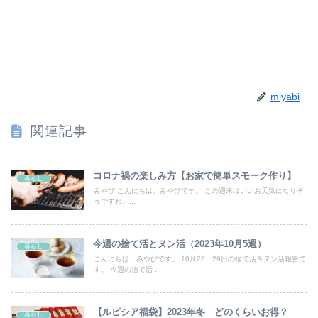
miyabi
関連記事
コロナ禍の楽しみ方【お家で簡単スモーク作り】
暮らし
みやび こんにちは、みやびです。 この週末はいいお天気になりそ
うですね。...
今週の捨て活とヌン活（2023年10月5週）
暮らし
こんにちは、みやびです。 10月28、29日の捨て活＆ヌン活報告で
す。 今週の捨て活 ...
【ルピシア福袋】2023年冬 どのくらいお得？
暮らし