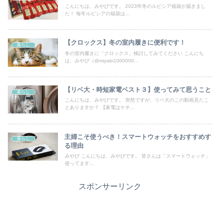
こんにちは、みやびです。 2023年冬のルピシア福袋が届きまし
た！ 毎年ルピシアの福袋は...
【クロックス】冬の室内履きに便利です！
暮らし
冬の室内履きに「クロックス」検討してみてください こんにち
は、みやび（@miyabi1000000...
【リベ大・時短家電ベスト３】使ってみて思うこと
暮らし
こんにちは、みやびです。 突然ですが、リベ大のこの動画見たこ
とありますか？ 【家電はケチ...
主婦こそ使うべき！スマートウォッチをおすすめす
暮らし
る理由
みやび こんにちは、みやびです。 皆さんは「スマートウォッチ」
使ってます...
スポンサーリンク