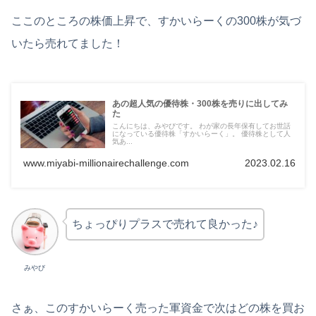
ここのところの株価上昇で、すかいらーくの300株が気づ
いたら売れてました！
あの超人気の優待株・300株を売りに出してみ
た
こんにちは、みやびです。 わが家の長年保有してお世話
になっている優待株「すかいらーく」。 優待株として人
気あ...
www.miyabi-millionairechallenge.com
2023.02.16
ちょっぴりプラスで売れて良かった♪
みやび
さぁ、このすかいらーく売った軍資金で次はどの株を買お