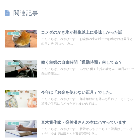
関連記事
コメダのかき氷が想像以上に美味しかった話
雑記
こんにちは、みやびです。 お盆休み中の唯一のお出かけは同僚と
のランチでした。 み...
働く主婦の自由時間「通勤時間」何してる？
雑記
こんにちは、みやびです。 みやび 働く主婦の皆さん、毎日の中で
自由時間は...
今年は「お金を使わない正月」でした。
雑記
こんにちは、みやびです。 年末年始のお休みも終わり、そろそろ
通常の生活にもどった方も多いのでは...
直木賞作家・窪美澄さんの本にハマっています
雑記
こんにちは、みやびです。 普段からちょこちょこ読書はしていま
すが、今まではほとんど投資関連やラ...