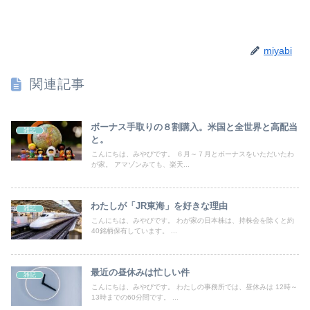
miyabi
関連記事
ボーナス手取りの８割購入。米国と全世界と高配当
雑記
と。
こんにちは、みやびです。 ６月～７月とボーナスをいただいたわ
が家。 アマゾンみても、楽天...
わたしが「JR東海」を好きな理由
雑記
こんにちは、みやびです。 わが家の日本株は、持株会を除くと約
40銘柄保有しています。 ...
最近の昼休みは忙しい件
雑記
こんにちは、みやびです。 わたしの事務所では、昼休みは 12時～
13時までの60分間です。 ...