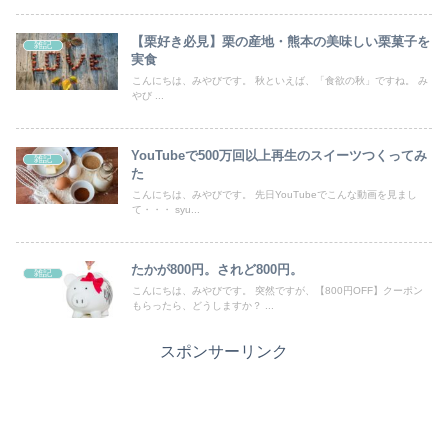
【栗好き必見】栗の産地・熊本の美味しい栗菓子を
雑記
実食
こんにちは、みやびです。 秋といえば、「食欲の秋」ですね。 み
やび ...
YouTubeで500万回以上再生のスイーツつくってみ
雑記
た
こんにちは、みやびです。 先日YouTubeでこんな動画を見まし
て・・・ syu...
たかが800円。されど800円。
雑記
こんにちは、みやびです。 突然ですが、【800円OFF】クーポン
もらったら、どうしますか？ ...
スポンサーリンク