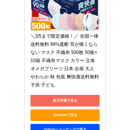
＼3/5まで限定価格！／ 全国一律
送料無料 99%遮断 耳が痛くなら
ない マスク 不織布 500枚 50枚×
10箱 不織布マスク カラー 立体 
オメガプリーツ 日本 企画 大人 
やわらか 秋 包装 爽快適送料無料 
子供 子ども
楽天市場で見る
Amazonで見る
Yahoo!ショッピングで見る