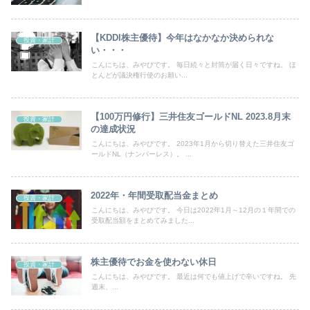
【KDDI株主優待】今年はなかなか決められな
投資・家計
い・・・
こんにちは、みやびです。 毎日続々と封筒が届く日々ですね。 ほ
とんどが議決権行使のお願い...
【100万円修行】三井住友ゴールドNL 2023.8月末
投資・家計
の達成状況
こんにちは、みやびです。 2023年1月から切り替えた三井住友ゴ
ールドNL（ナンバーレス）。 ...
2022年・年間受取配当金まとめ
投資・家計
こんにちは、みやびです。 今日は2022年1月～12月の１年間での
受取配当額をまとめてみました...
株主優待でお金を使わない休日
投資・家計
こんにちは、みやびです。 最近は何でも値上げで辛いですね。 先
週末、...