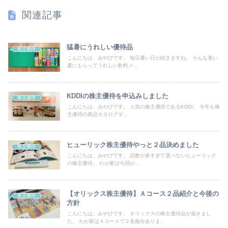
関連記事
猛暑にうれしい優待品
株主優待
こんにちは、みやびです。 毎日暑い日が続きますね。 そんな暑い
夏にもらってうれしい飲料メ...
KDDIの株主優待を申込みしました
株主優待
こんにちは、みやびです。 人気の株主優待であるKDDI。 今年も株
主優待の商品カタログギ...
ヒューリック株主優待やっと２品決めました
株主優待
こんにちは、みやびです。 品数が多すぎて選べないヒューリック
の株主優待。 わが家は今回が...
【オリックス株主優待】Ａコース２品紹介と今後の
株主優待
方針
こんにちは、みやびです。 オリックスの株主優待品が届きまし
た。 わが家はＡコースで２名義分ありま...