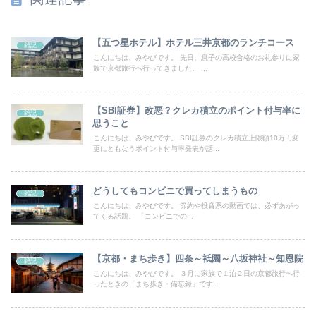
【五つ星ホテル】ホテル三井京都のランチコース
雑記
こんにちは、みやびです。 先日、息子の高校合格のお礼参りに家
族で京都旅行へ行ってきました。 ...
【SBI証券】改悪？クレカ積立のポイント付与率に
雑記
思うこと
こんにちは、みやびです。 SBI証券のクレカ積立上限額10万円変
更にともなうポイント付与率発表が話...
どうしてもコンビニで買ってしまうもの
雑記
こんにちは、みやびです。 節約や投資系の動画では、必ずあがっ
てくる話題。 「コンビニでの...
【京都・まち歩き】四条～祇園～八坂神社～知恩院
雑記
こんにちは、みやびです。 ３月に家族で１泊２日の京都旅行へ行
ったときの「まち歩き・備忘録」です...